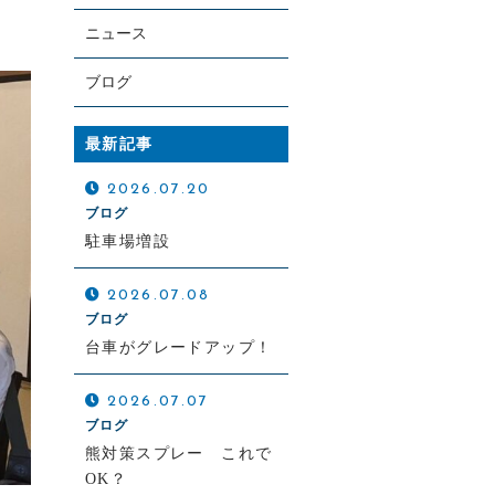
ニュース
ブログ
お電話での受付
最新記事
042-648-1251
2026.07.20
受付時間 平日10:00～17:00
ブログ
駐車場増設
2026.07.08
ブログ
台車がグレードアップ！
2026.07.07
ブログ
熊対策スプレー これで
OK？